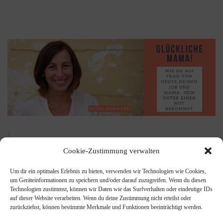
Persönlichkeitstraining für die Frau und Mutter
Cookie-Zustimmung verwalten
von heute für mehr Leichtigkeit, Gelassenheit und
Balance!
Um dir ein optimales Erlebnis zu bieten, verwenden wir Technologien wie Cookies,
um Geräteinformationen zu speichern und/oder darauf zuzugreifen. Wenn du diesen
Technologien zustimmst, können wir Daten wie das Surfverhalten oder eindeutige IDs
auf dieser Website verarbeiten. Wenn du deine Zustimmung nicht erteilst oder
zurückziehst, können bestimmte Merkmale und Funktionen beeinträchtigt werden.